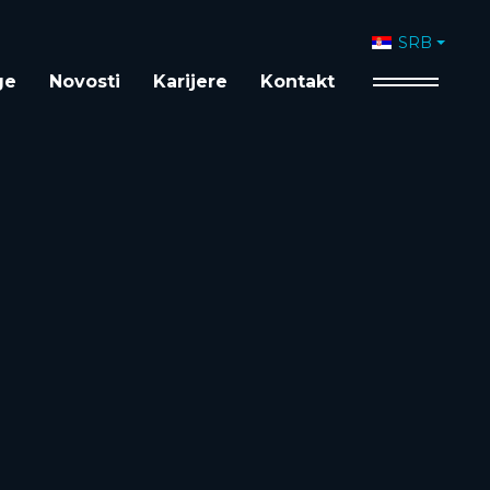
Izaberite vaš 
SRB
ge
Novosti
Karijere
Kontakt