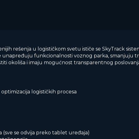
enijih rešenja u logističkom svetu ističe se SkyTrack sistem
 unapređuju funkcionalnosti voznog parka, smanjuju tr
titi okoliša i imaju mogućnost transparentnog poslovanja.
i optimizacija logističkih procesa
 (sve se odvija preko tablet uređaja)