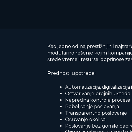
Kao jedno od najprestižnijih i najtraž
modularno rešenje kojim kompanije
štede vreme i resurse, doprinose zaš
Prednosti upotrebe:
Automatizacija, digitalizacija 
Ostvarivanje brojnih ušteda
Napredna kontrola procesa
Poboljšanje poslovanja
Transparentno poslovanje
Očuvanje okoliša
Poslovanje bez gomile papira