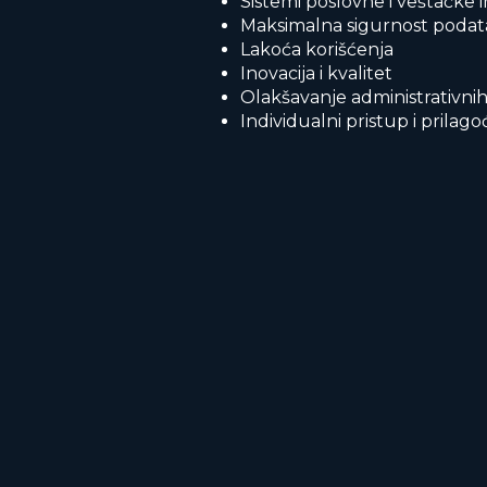
Sistemi poslovne i veštačke i
Maksimalna sigurnost poda
Lakoća korišćenja
Inovacija i kvalitet
Olakšavanje administrativnih
Individualni pristup i prilag