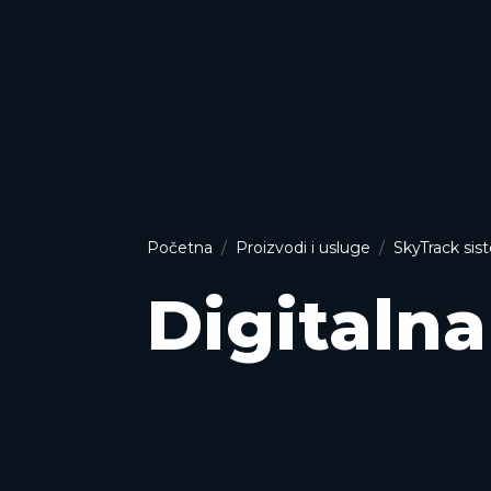
Početna
Proizvodi i usluge
SkyTrack si
Digitalna