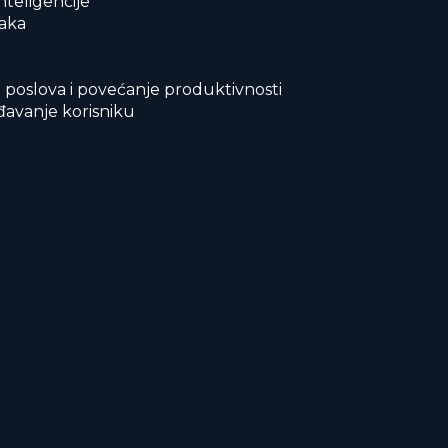
nteligencije
taka
 poslova i povećanje produktivnosti
ođavanje korisniku