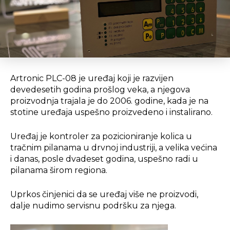
Artronic PLC-08 je uređaj koji je razvijen
devedesetih godina prošlog veka, a njegova
proizvodnja trajala je do 2006. godine, kada je na
stotine uređaja uspešno proizvedeno i instalirano.
Uređaj je kontroler za pozicioniranje kolica u
tračnim pilanama u drvnoj industriji, a velika većina
i danas, posle dvadeset godina, uspešno radi u
pilanama širom regiona.
Uprkos činjenici da se uređaj više ne proizvodi,
dalje nudimo servisnu podršku za njega.