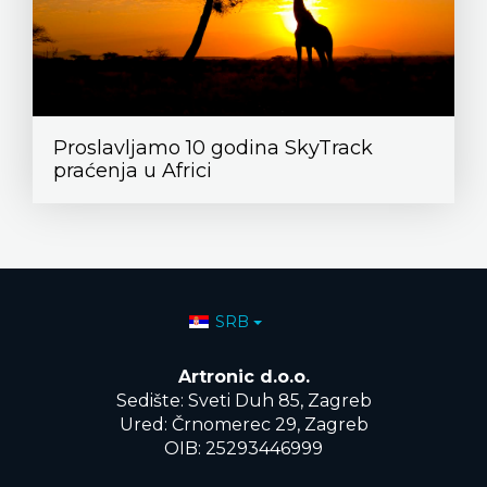
Proslavljamo 10 godina SkyTrack
praćenja u Africi
Izaberite vaš jezik
SRB
Artronic d.o.o.
Sedište: Sveti Duh 85, Zagreb
Ured: Črnomerec 29, Zagreb
OIB: 25293446999