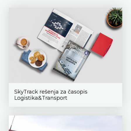
SkyTrack rešenja za časopis
Logistika&Transport